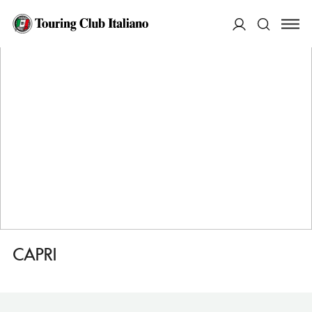
HOME
DESTINAZIONI
FIUGGI
DORMIRE
CAPRI
ACCEDI
Cerca
CAPRI