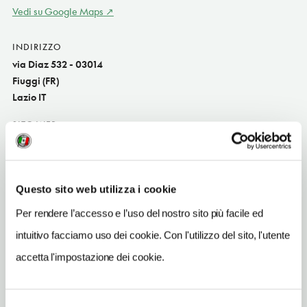
Vedi su Google Maps
INDIRIZZO
via Diaz 532 - 03014
Fiuggi (FR)
Lazio IT
SITO WEB
www.hotelcapri.it
INDIRIZZO EMAIL
info@hotelcapri.it
Questo sito web utilizza i cookie
Per rendere l’accesso e l’uso del nostro sito più facile ed
TELEFONO
0775515220
intuitivo facciamo uso dei cookie. Con l'utilizzo del sito, l'utente
accetta l'impostazione dei cookie.
NUMERO CAMERE
40
ORARI DI APERTURA