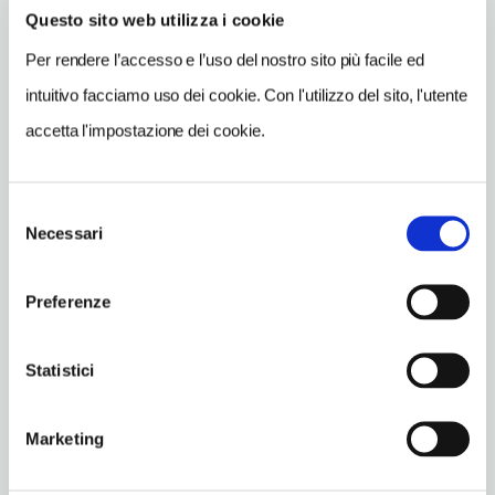
Questo sito web utilizza i cookie
INDIRIZZO
piazza S. Maria Nuova - 50100
Per rendere l’accesso e l’uso del nostro sito più facile ed
Firenze (FI)
intuitivo facciamo uso dei cookie. Con l'utilizzo del sito, l'utente
Toscana IT
accetta l'impostazione dei cookie.
SITO WEB
www.fondazionesantamarianuova.com
Selezione
INDIRIZZO EMAIL
Necessari
del
info@exclusiveconnection.it
consenso
TELEFONO
Preferenze
0552001586
ORARI DI APERTURA
Statistici
Apertura: lunedì-domenica 9.30-13.30; i giorni e gli orari di
apertura possono subire variazioni. Apertura/Chiusura
Marketing
annuale: sempre aperto