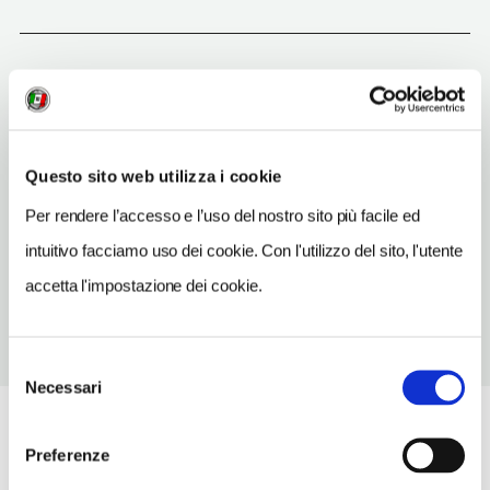
Firenze
(FI)
Vedi su Google Maps
Questo sito web utilizza i cookie
INDIRIZZO
via de' Tornabuoni - 50123
Per rendere l’accesso e l’uso del nostro sito più facile ed
Firenze (FI)
intuitivo facciamo uso dei cookie. Con l'utilizzo del sito, l'utente
Toscana
accetta l'impostazione dei cookie.
Selezione
Necessari
del
consenso
Preferenze