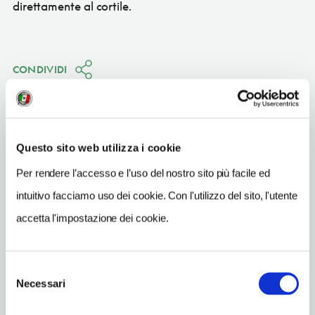
direttamente al cortile.
CONDIVIDI
Questo sito web utilizza i cookie
Firenze
(FI)
Per rendere l’accesso e l’uso del nostro sito più facile ed
intuitivo facciamo uso dei cookie. Con l'utilizzo del sito, l'utente
Vedi su Google Maps
accetta l'impostazione dei cookie.
INDIRIZZO
piazza Pitti 1 - 50125
Selezione
Firenze (FI)
Necessari
del
Toscana IT
consenso