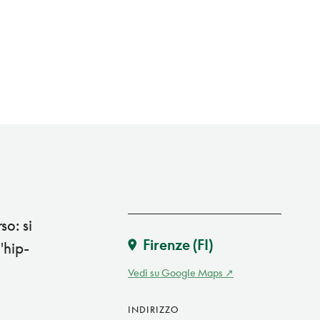
so: si
Firenze
(FI)
'hip-
Vedi su Google Maps
INDIRIZZO