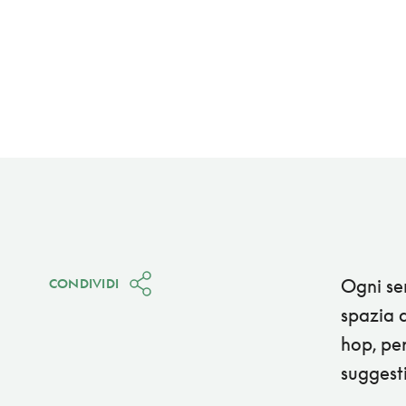
Ogni ser
CONDIVIDI
spazia d
hop, per
suggest