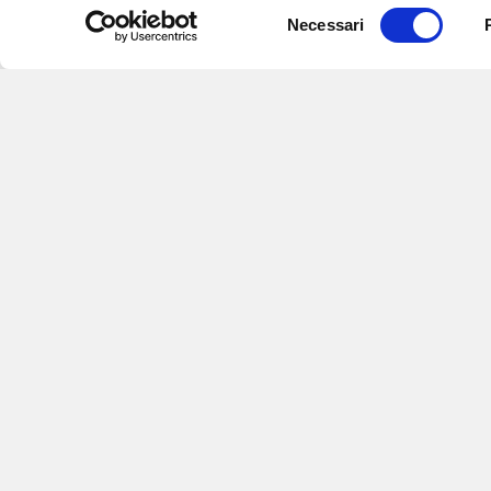
Selezione
Necessari
del
consenso
Iscriviti alle nostre newsletter
per
eventi e aggiornamenti su offert