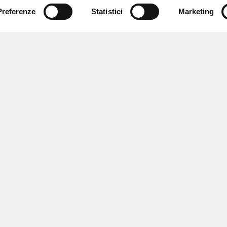
Preferenze
Statistici
Marketing
 ricevere notizie,
e speciali.