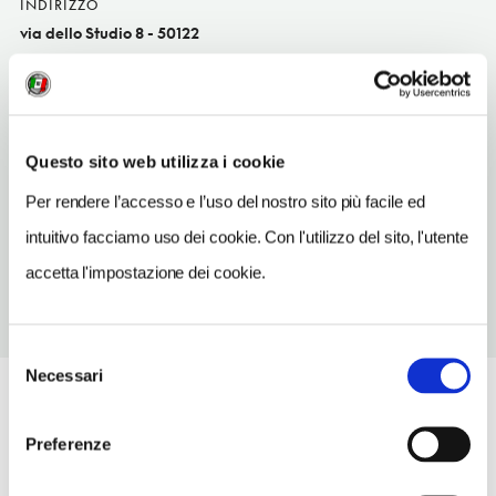
INDIRIZZO
via dello Studio 8 - 50122
Firenze (FI)
Toscana IT
SITO WEB
www.pegna.it
Questo sito web utilizza i cookie
Per rendere l’accesso e l’uso del nostro sito più facile ed
TELEFONO
055282701
intuitivo facciamo uso dei cookie. Con l'utilizzo del sito, l'utente
accetta l'impostazione dei cookie.
Selezione
Necessari
del
consenso
Preferenze