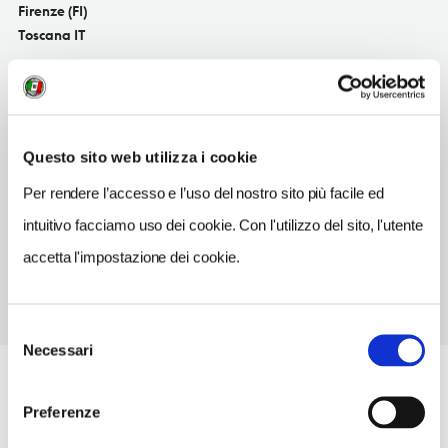
Firenze (FI)
Toscana IT
SITO WEB
www.cinehall.it
INDIRIZZO EMAIL
Questo sito web utilizza i cookie
cinehall@cinehall.it
Per rendere l’accesso e l’uso del nostro sito più facile ed
TELEFONO
intuitivo facciamo uso dei cookie. Con l'utilizzo del sito, l'utente
0552343666
accetta l'impostazione dei cookie.
Selezione
Necessari
del
consenso
Preferenze