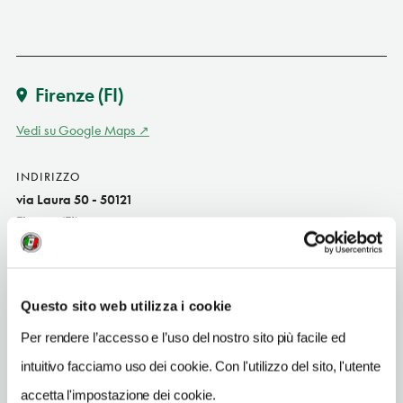
Firenze
(FI)
Vedi su Google Maps
INDIRIZZO
via Laura 50 - 50121
Firenze (FI)
Toscana IT
SITO WEB
www.hotelmorandi.it
Questo sito web utilizza i cookie
Per rendere l’accesso e l’uso del nostro sito più facile ed
INDIRIZZO EMAIL
welcome@hotelmorandi.it
intuitivo facciamo uso dei cookie. Con l'utilizzo del sito, l'utente
accetta l'impostazione dei cookie.
TELEFONO