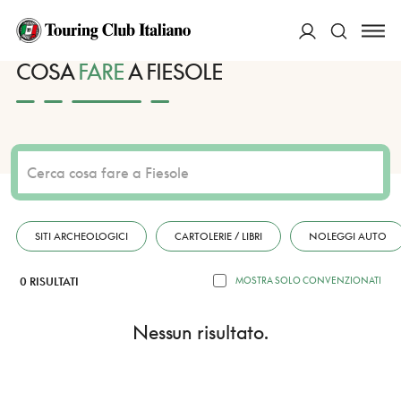
HOME
DESTINAZIONI
FIESOLE
FARE
ACCEDI
COSA
FARE
A FIESOLE
Cerca
SITI ARCHEOLOGICI
CARTOLERIE / LIBRI
NOLEGGI AUTO
0 RISULTATI
MOSTRA SOLO CONVENZIONATI
Nessun risultato.