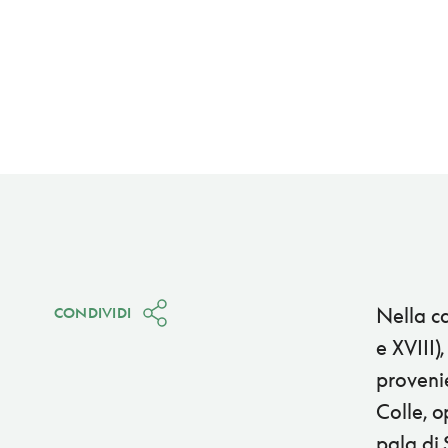
Nella ca
CONDIVIDI
e XVIII)
provenie
Colle, o
pala di 