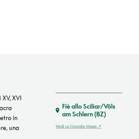
i XV, XVI
Fiè allo Sciliar/Völs
sacra
am Schlern
(BZ)
etro in
Vedi su Google Maps
ore, una