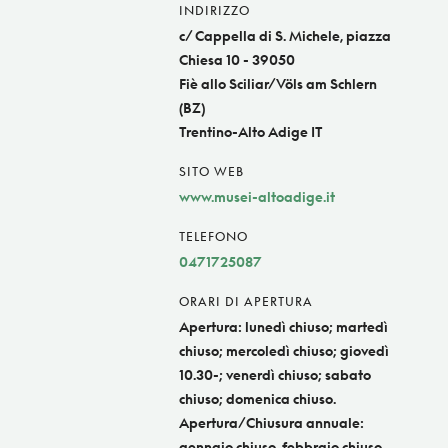
INDIRIZZO
c/ Cappella di S. Michele, piazza
Chiesa 10 - 39050
Fiè allo Sciliar/Völs am Schlern
(BZ)
Trentino-Alto Adige IT
SITO WEB
www.musei-altoadige.it
TELEFONO
0471725087
ORARI DI APERTURA
Apertura: lunedì chiuso; martedì
chiuso; mercoledì chiuso; giovedì
10.30-; venerdì chiuso; sabato
chiuso; domenica chiuso.
Apertura/Chiusura annuale:
gennaio chiuso, febbraio chiuso,