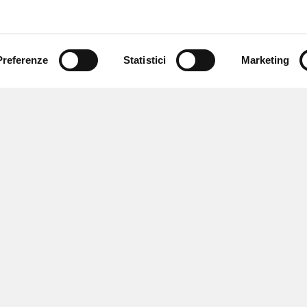
Preferenze
Statistici
Marketing
 ricevere notizie,
e speciali.