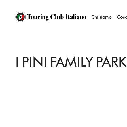
Chi siamo
Cosa
HOME
DESTINAZIONI
FIANO ROMANO
DORMIRE
I PINI FAMILY P
I PINI FAMILY PARK