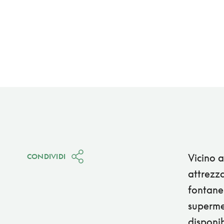
Vicino 
CONDIVIDI
attrezza
fontanel
supermer
disponib