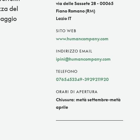
via delle Sassete 28 - 00065
zza del
Fiano Romano (RM)
llaggio
Lazio IT
SITO WEB
www.humancompany.com
INDIRIZZO EMAIL
ipini@humancompany.com
TELEFONO
0765453349-3929211920
ORARI DI APERTURA
Chiusura: metà settembre-metà
aprile