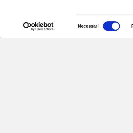
Selezione
Necessari
del
consenso
Iscriviti alle nostre newsletter
per
eventi e aggiornamenti su offert