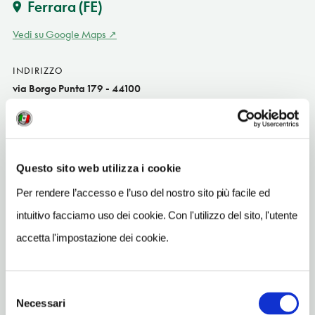
Ferrara
(FE)
Vedi su Google Maps
INDIRIZZO
via Borgo Punta 179 - 44100
Ferrara (FE)
Emilia-Romagna IT
INDIRIZZO EMAIL
petaliespinefioreria@gmail.com
Questo sito web utilizza i cookie
Per rendere l’accesso e l’uso del nostro sito più facile ed
TELEFONO
3347370702
intuitivo facciamo uso dei cookie. Con l'utilizzo del sito, l'utente
accetta l'impostazione dei cookie.
ORARI DI APERTURA
Apertura: martedì-sabato 9-12.30, 15.30-19; domenica 9-12.30.
Apertura/Chiusura annuale:
Selezione
Necessari
del