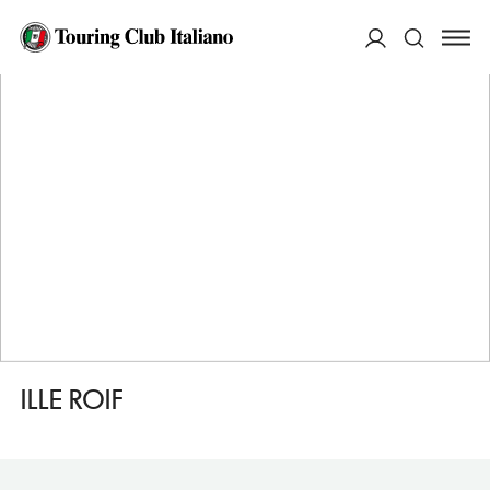
HOME
DESTINAZIONI
FARA IN SABINA
DORMIRE
ILLE ROIF
ACCEDI
Cerca
ILLE ROIF