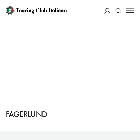
HOME
DESTINAZIONI
FAGERNES
DORMIRE
FAGERLUND
ACCEDI
Cerca
FAGERLUND