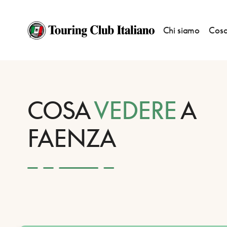
Chi siamo
Cosa
HOME
DESTINAZIONI
FAENZA
VEDERE
COSA
VEDERE
A
FAENZA