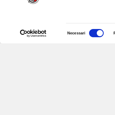
Selezione
Necessari
del
consenso
Iscriviti alle nostre newsletter
per
eventi e aggiornamenti su offert