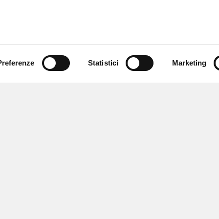
Preferenze
Statistici
Marketing
 ricevere notizie,
e speciali.