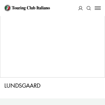
HOME
DESTINAZIONI
FABORG
DORMIRE
LUNDSGAARD
ACCEDI
Cerca
LUNDSGAARD