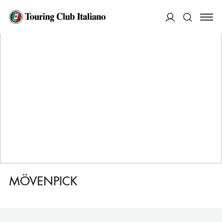
HOME
DESTINAZIONI
ESSEN
DORMIRE
MÖVENPICK
ACCEDI
Cerca
MÖVENPICK