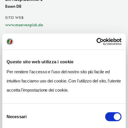
Essen DE
SITO WEB
www.moevenpick.de
INDIRIZZO EMAIL
hotel.essen@moevenpick.com
TELEFONO
Questo sito web utilizza i cookie
201878580
Per rendere l’accesso e l’uso del nostro sito più facile ed
NUMERO CAMERE
198
intuitivo facciamo uso dei cookie. Con l'utilizzo del sito, l'utente
accetta l'impostazione dei cookie.
METRO
Essen Hbf
Selezione
Necessari
del
consenso