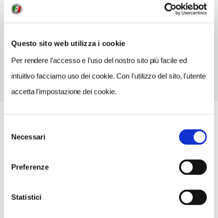
INDIRIZZO EMAIL
tourist@etm-er.de
TELEFONO
Questo sito web utilizza i cookie
913189510
Per rendere l’accesso e l’uso del nostro sito più facile ed
intuitivo facciamo uso dei cookie. Con l'utilizzo del sito, l'utente
accetta l'impostazione dei cookie.
Selezione
Necessari
del
consenso
Preferenze
Statistici