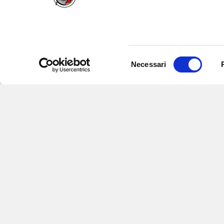
Selezione
Necessari
del
consenso
Iscriviti alle nostre newsletter
per
eventi e aggiornamenti su offert