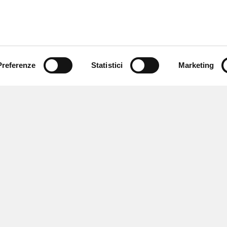
Preferenze
Statistici
Marketing
 ricevere notizie,
e speciali.