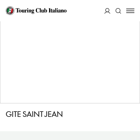
HOME
DESTINAZIONI
EPIAIS RHUS
DORMIRE
GITE SAINT JEAN
ACCEDI
Cerca
GITE SAINT JEAN