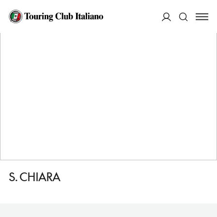
HOME
DESTINAZIONI
ENNA
VEDERE
S. CHIARA
ACCEDI
Cerca
S. CHIARA