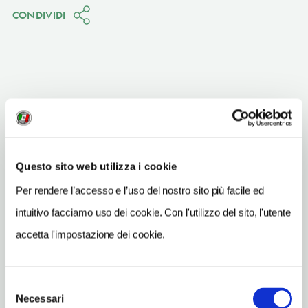
CONDIVIDI
Enna
(EN)
Vedi su Google Maps
Questo sito web utilizza i cookie
INDIRIZZO
Per rendere l’accesso e l’uso del nostro sito più facile ed
piazza Colajanni - 94100
intuitivo facciamo uso dei cookie. Con l'utilizzo del sito, l'utente
Enna (EN)
Sicilia
accetta l'impostazione dei cookie.
TELEFONO
093540533
Selezione
Necessari
del