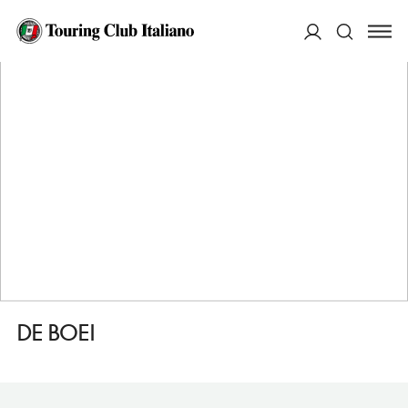
HOME
DESTINAZIONI
ENKHUIZEN
MANGIARE
DE BOEI
ACCEDI
Cerca
DE BOEI