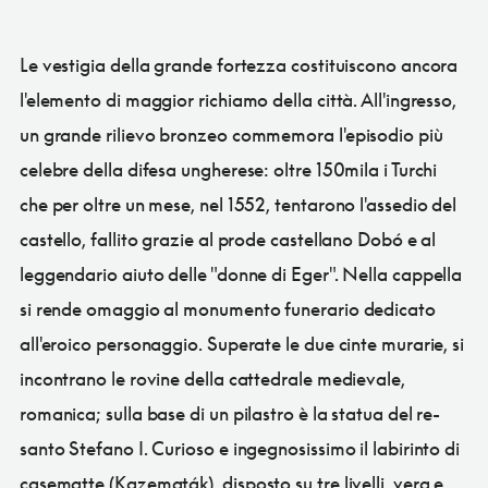
Le vestigia della grande fortezza costituiscono ancora
l'elemento di maggior richiamo della città. All'ingresso,
un grande rilievo bronzeo commemora l'episodio più
celebre della difesa ungherese: oltre 150mila i Turchi
che per oltre un mese, nel 1552, tentarono l'assedio del
castello, fallito grazie al prode castellano Dobó e al
leggendario aiuto delle "donne di Eger". Nella cappella
si rende omaggio al monumento funerario dedicato
all'eroico personaggio. Superate le due cinte murarie, si
incontrano le rovine della cattedrale medievale,
romanica; sulla base di un pilastro è la statua del re-
santo Stefano I. Curioso e ingegnosissimo il labirinto di
casematte (Kazematák), disposto su tre livelli, vera e