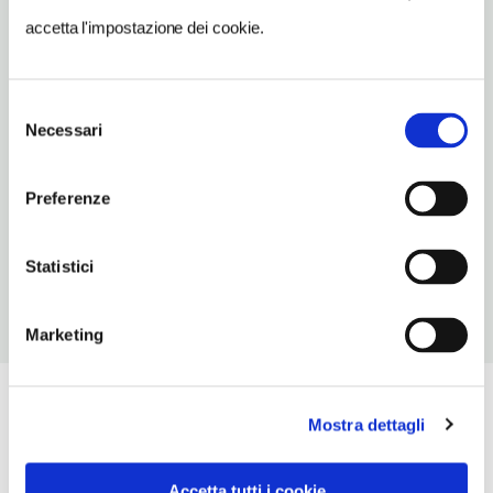
Eger
accetta l'impostazione dei cookie.
Vedi su Google Maps
Selezione
INDIRIZZO
Necessari
del
Vár 1
consenso
Eger HU
Preferenze
SITO WEB
www.hungarytourism.hu
Statistici
Marketing
Mostra dettagli
Accetta tutti i cookie