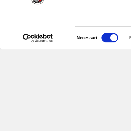
Selezione
Necessari
del
consenso
Iscriviti alle nostre newsletter
per
eventi e aggiornamenti su offert