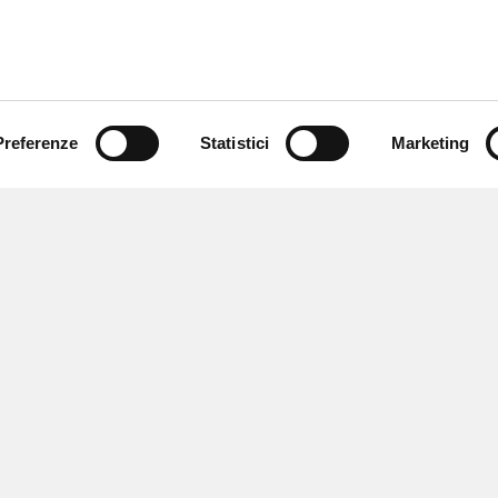
Preferenze
Statistici
Marketing
 ricevere notizie,
e speciali.