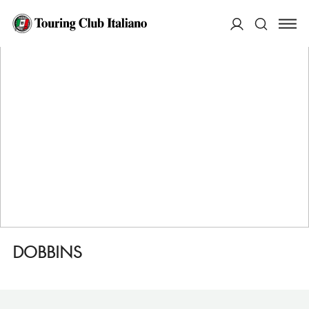
HOME
DESTINAZIONI
DUBLINO
MANGIARE
DOBBINS
ACCEDI
Cerca
DOBBINS