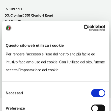
INDIRIZZO
D3, Clontarf, 301 Clontarf Road
Dublino IE
SITO WEB
www.annaghhouseclontarf.com
Questo sito web utilizza i cookie
TELEFONO
18338841
Per rendere l’accesso e l’uso del nostro sito più facile ed
intuitivo facciamo uso dei cookie. Con l'utilizzo del sito, l'utente
NUMERO CAMERE
4
accetta l'impostazione dei cookie.
Selezione
Necessari
del
consenso
Preferenze