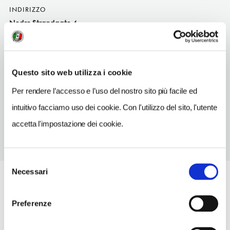
INDIRIZZO
Nedre Strandgate 4
Drammen
SITO WEB
www.grillogbar.no
Questo sito web utilizza i cookie
TELEFONO
Per rendere l’accesso e l’uso del nostro sito più facile ed
32820070
intuitivo facciamo uso dei cookie. Con l'utilizzo del sito, l'utente
accetta l'impostazione dei cookie.
Selezione
Necessari
del
consenso
Preferenze