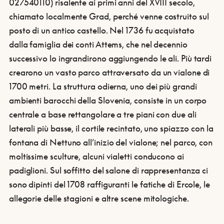
027540110) risalente ai primi anni del XVIII secolo,
chiamato localmente Grad, perché venne costruito sul
posto di un antico castello. Nel 1736 fu acquistato
dalla famiglia dei conti Attems, che nel decennio
successivo lo ingrandirono aggiungendo le ali. Più tardi
crearono un vasto parco attraversato da un vialone di
1700 metri. La struttura odierna, uno dei più grandi
ambienti barocchi della Slovenia, consiste in un corpo
centrale a base rettangolare a tre piani con due ali
laterali più basse, il cortile recintato, uno spiazzo con la
fontana di Nettuno all’inizio del vialone; nel parco, con
moltissime sculture, alcuni vialetti conducono ai
padiglioni. Sul soffitto del salone di rappresentanza ci
sono dipinti del 1708 raffiguranti le fatiche di Ercole, le
allegorie delle stagioni e altre scene mitologiche.