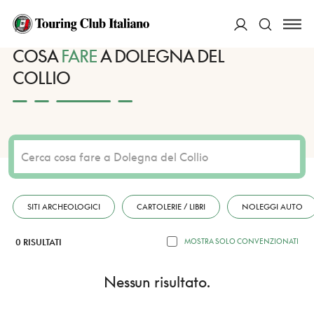
HOME
DESTINAZIONI
DOLEGNA DEL COLLIO
FARE
ACCEDI
COSA
FARE
A DOLEGNA DEL
COLLIO
Cerca
SITI ARCHEOLOGICI
CARTOLERIE / LIBRI
NOLEGGI AUTO
0 RISULTATI
MOSTRA SOLO CONVENZIONATI
Nessun risultato.