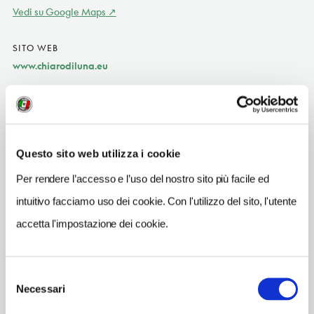
Vedi su Google Maps
SITO WEB
www.chiarodiluna.eu
INDIRIZZO EMAIL
info@chiarodiluna.eu
TELEFONO
Questo sito web utilizza i cookie
3283143163-3357810652
Per rendere l’accesso e l’uso del nostro sito più facile ed
NUMERO CAMERE
intuitivo facciamo uso dei cookie. Con l'utilizzo del sito, l'utente
2
accetta l'impostazione dei cookie.
ORARI DI APERTURA
Chiusura: novembre-marzo
Selezione
Necessari
del
consenso