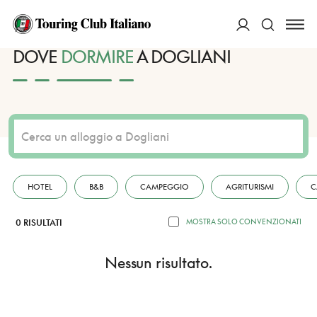
HOME
DESTINAZIONI
DOGLIANI
DORMIRE
ACCEDI
DOVE
DORMIRE
A DOGLIANI
Cerca
HOTEL
B&B
CAMPEGGIO
AGRITURISMI
C
0 RISULTATI
MOSTRA SOLO CONVENZIONATI
Nessun risultato.