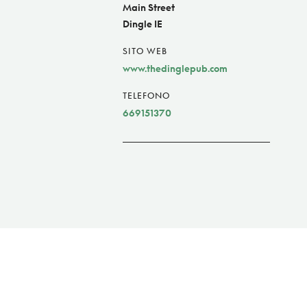
Main Street
Dingle IE
SITO WEB
www.thedinglepub.com
TELEFONO
669151370