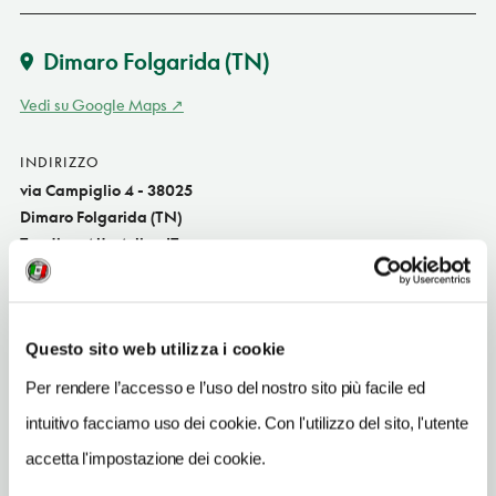
Dimaro Folgarida
(TN)
Vedi su Google Maps
INDIRIZZO
via Campiglio 4 - 38025
Dimaro Folgarida (TN)
Trentino-Alto Adige IT
SITO WEB
www.alpholiday.it
Questo sito web utilizza i cookie
INDIRIZZO EMAIL
info@alpholiday.it
Per rendere l’accesso e l’uso del nostro sito più facile ed
intuitivo facciamo uso dei cookie. Con l'utilizzo del sito, l'utente
TELEFONO
accetta l'impostazione dei cookie.
0463973330