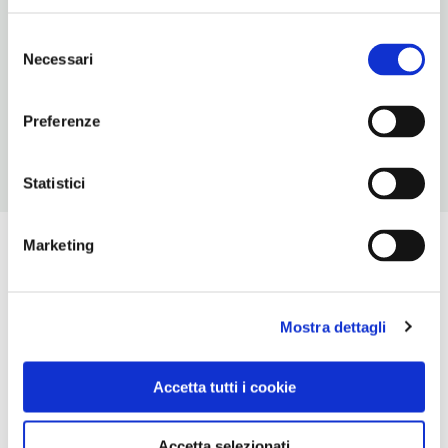
NUMERO CAMERE
96
Selezione
Necessari
del
ORARI DI APERTURA
consenso
Chiusura: novembre chiuso periodo variabile
Preferenze
Statistici
Marketing
Mostra dettagli
Accetta tutti i cookie
Accetta selezionati