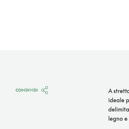
A strett
CONDIVIDI
ideale p
delimita
legno e 