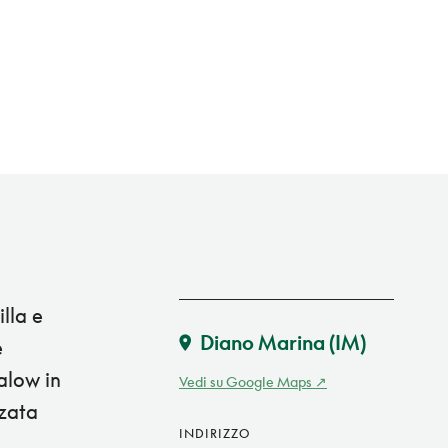
lla e
Diano Marina
(IM)
e
galow in
Vedi su Google Maps
zzata
INDIRIZZO