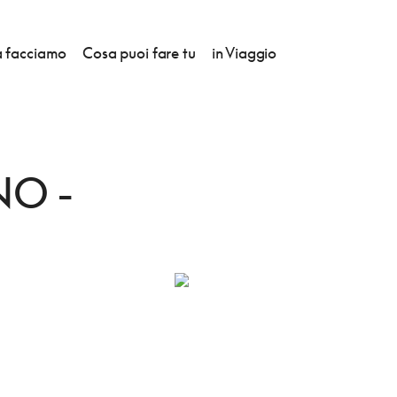
 facciamo
Cosa puoi fare tu
in Viaggio
O - P.V.
O -