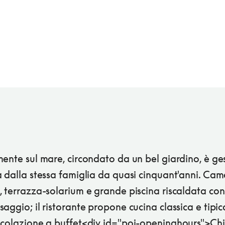
ente sul mare, circondato da un bel giardino, è ges
 dalla stessa famiglia da quasi cinquant'anni. Ca
 terrazza-solarium e grande piscina riscaldata con
aggio; il ristorante propone cucina classica e tipic
 colazione a buffet<div id="poi-openinghours">Chi