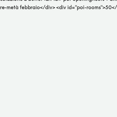
e-metà febbraio</div> <div id="poi-rooms">50</