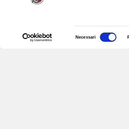
Selezione
Necessari
del
consenso
Iscriviti alle nostre newsletter
per
eventi e aggiornamenti su offert