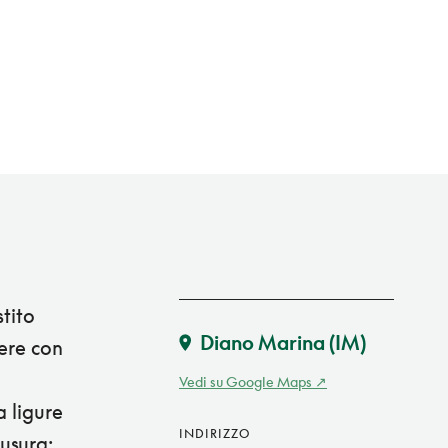
tito
Diano Marina
(IM)
mere con
Vedi su Google Maps
a ligure
INDIRIZZO
usura: