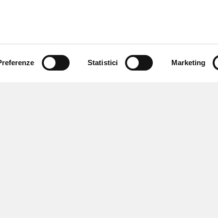
Preferenze
Statistici
Marketing
 ricevere notizie,
e speciali.