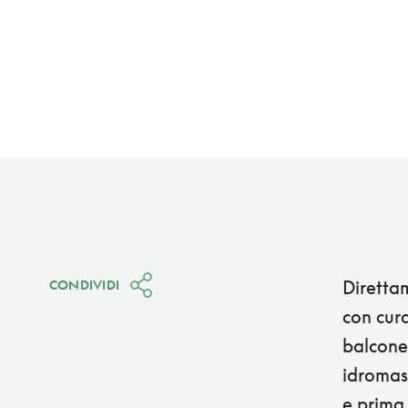
Direttam
CONDIVIDI
con cura
balcone,
idromass
e prima