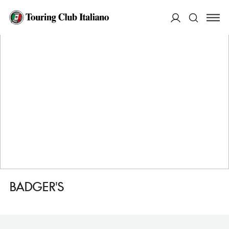
HOME
DESTINAZIONI
DERRY/LONDONDERRY
MANGIARE
BADGER'S
ACCEDI
Cerca
BADGER'S