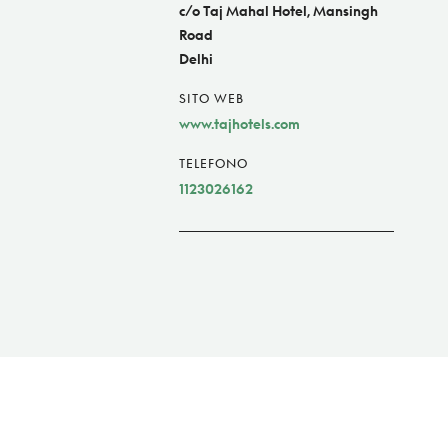
c/o Taj Mahal Hotel, Mansingh
Road
Delhi
SITO WEB
www.tajhotels.com
TELEFONO
1123026162