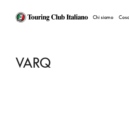
Chi siamo
Cosa
HOME
DESTINAZIONI
DELHI
MANGIARE
VARQ
VARQ