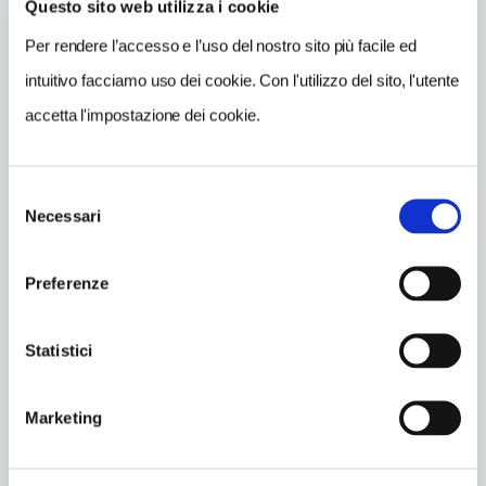
Darfo Boario Terme (BS)
Questo sito web utilizza i cookie
Lombardia IT
Per rendere l’accesso e l’uso del nostro sito più facile ed
SITO WEB
intuitivo facciamo uso dei cookie. Con l'utilizzo del sito, l'utente
www.museoalpinidarfo.it
accetta l'impostazione dei cookie.
INDIRIZZO EMAIL
saviori1951@gmail.com
Selezione
TELEFONO
Necessari
del
3341389219
consenso
Preferenze
ORARI DI APERTURA
Apertura: lunedì-domenica a richiesta. Apertura/Chiusura
annuale: sempre aperto
Statistici
CONDIZIONI DI VISITA
ingresso a offerta
Marketing