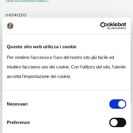
INDIRIZZO
nella parte nord della riserva
Dana Biosphere Reserve JO
SITO WEB
Questo sito web utilizza i cookie
www.wildjordan.com
Per rendere l’accesso e l’uso del nostro sito più facile ed
TELEFONO
intuitivo facciamo uso dei cookie. Con l'utilizzo del sito, l'utente
64633589
accetta l'impostazione dei cookie.
Selezione
Necessari
del
consenso
Preferenze