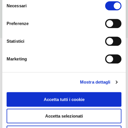
Chiusura: ferie variabili
Necessari
del
consenso
Preferenze
Statistici
Marketing
Mostra dettagli
Accetta tutti i cookie
Accetta selezionati