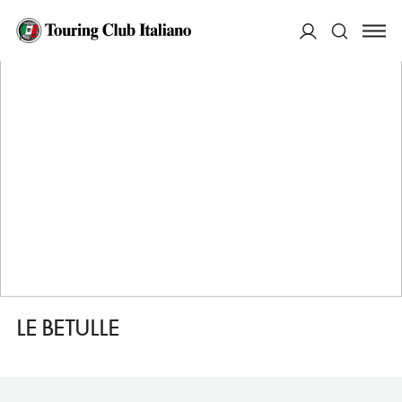
HOME
DESTINAZIONI
CUTIGLIANO
DORMIRE
LE BETULLE
ACCEDI
Cerca
LE BETULLE