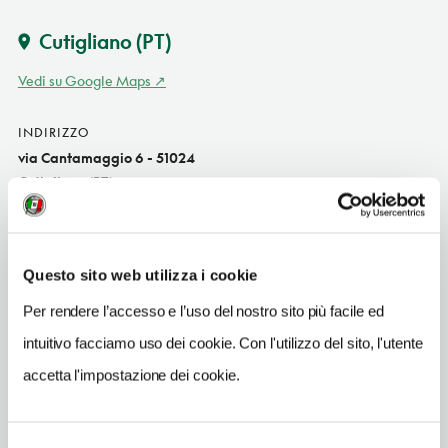
Cutigliano
(PT)
Vedi su Google Maps
INDIRIZZO
via Cantamaggio 6 - 51024
Cutigliano (PT)
Toscana IT
SITO WEB
www.campeggiolebetulle.it
Questo sito web utilizza i cookie
Per rendere l’accesso e l’uso del nostro sito più facile ed
INDIRIZZO EMAIL
campeggiolebetulle@gmail.com
intuitivo facciamo uso dei cookie. Con l'utilizzo del sito, l'utente
accetta l'impostazione dei cookie.
TELEFONO
057368004
ORARI DI APERTURA
Selezione