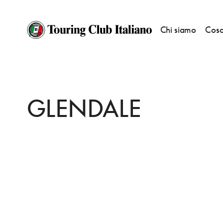
Chi siamo
Cosa
HOME
DESTINAZIONI
CUSHENDALL
DORMIRE
GLENDALE
GLENDALE