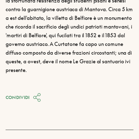
la sfortunata resistenza degli studenti pisani e senesi
contro la guarnigione austriaca di Mantova. Circa 5 km
a est dell'abitato, la villetta di Belfiore è un monumento
che ricorda il sacrificio degli undici patrioti mantovani, i
'martiri di Belfiore', qui fucilati tra il 1852 e il 1853 dal
governo austriaco. A Curtatone fa capo un comune
diffuso composto da diverse frazioni circostanti; una di
queste, a ovest, deve il nome Le Grazie al santuario ivi
presente.
CONDIVIDI