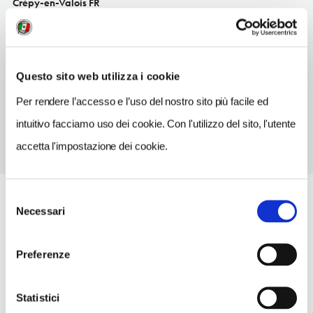
Crépy-en-Valois FR
TELEFONO
0344396304
Questo sito web utilizza i cookie
NUMERO CAMERE
11
Per rendere l’accesso e l’uso del nostro sito più facile ed
intuitivo facciamo uso dei cookie. Con l'utilizzo del sito, l'utente
accetta l'impostazione dei cookie.
Selezione
Necessari
del
consenso
Preferenze
Statistici