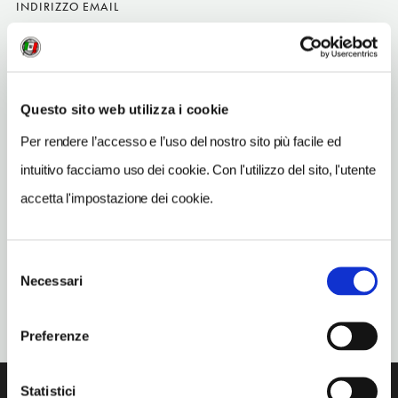
INDIRIZZO EMAIL
info@hosteria700.com
TELEFONO
037236175-3471586361
Questo sito web utilizza i cookie
TIPO DI CUCINA
Per rendere l’accesso e l’uso del nostro sito più facile ed
classica,di ricerca,cremonese
intuitivo facciamo uso dei cookie. Con l'utilizzo del sito, l'utente
NUMERO COPERTI
accetta l'impostazione dei cookie.
100
ORARI DI APERTURA
Chiusura: sempre aperto
Selezione
Necessari
del
consenso
Preferenze
Statistici