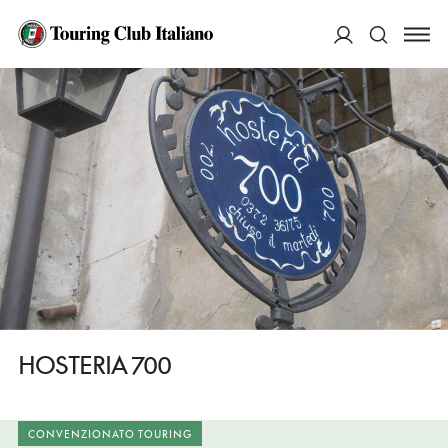
HOME
DESTINAZIONI
CREMONA
MANGIARE
HOSTERIA 700
ACCEDI
Cerca
HOSTERIA 700
CONVENZIONATO TOURING