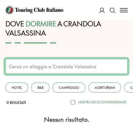
HOME
DESTINAZIONI
CRANDOLA VALSASSINA
DORMIRE
ACCEDI
DOVE
DORMIRE
A CRANDOLA
VALSASSINA
Cerca
HOTEL
B&B
CAMPEGGIO
AGRITURISMI
C
0 RISULTATI
MOSTRA SOLO CONVENZIONATI
Nessun risultato.