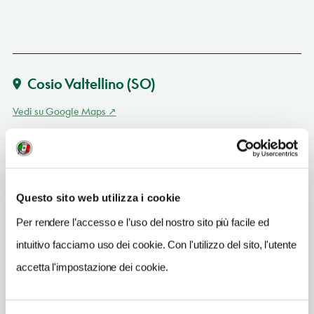
Cosio Valtellino
(SO)
Vedi su Google Maps
INDIRIZZO
via Pirondini 14 - 23013
Cosio Valtellino (SO)
Questo sito web utilizza i cookie
Lombardia
Per rendere l’accesso e l’uso del nostro sito più facile ed
SITO WEB
www.valtellina.it
intuitivo facciamo uso dei cookie. Con l'utilizzo del sito, l'utente
accetta l'impostazione dei cookie.
INDIRIZZO EMAIL
info@portedivaltellina.it