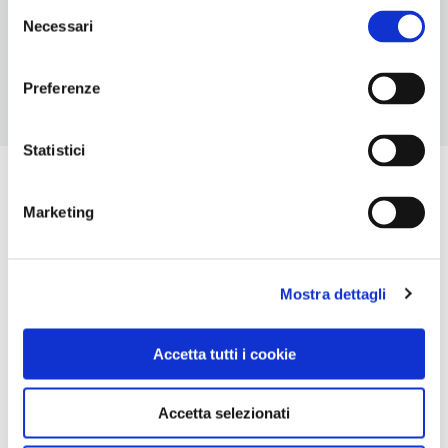
Selezione
TELEFONO
Necessari
del
0342617028-0342601140
consenso
Preferenze
Statistici
Marketing
Mostra dettagli
Accetta tutti i cookie
Accetta selezionati