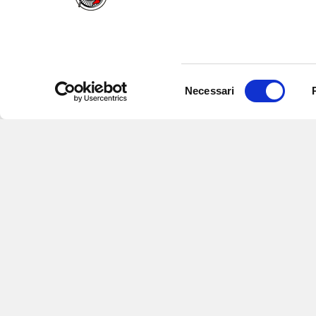
Selezione
Necessari
del
consenso
Iscriviti alle nostre newsletter
per
eventi e aggiornamenti su offert