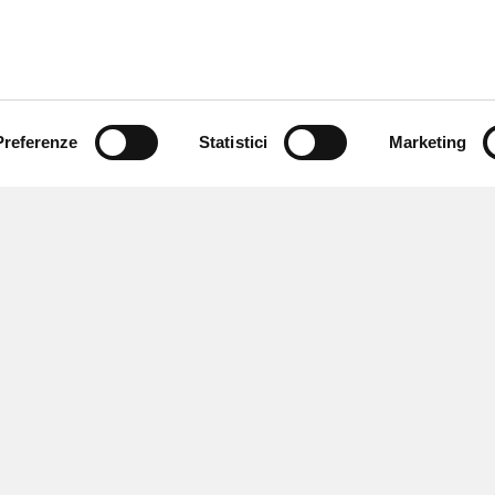
Preferenze
Statistici
Marketing
 ricevere notizie,
e speciali.