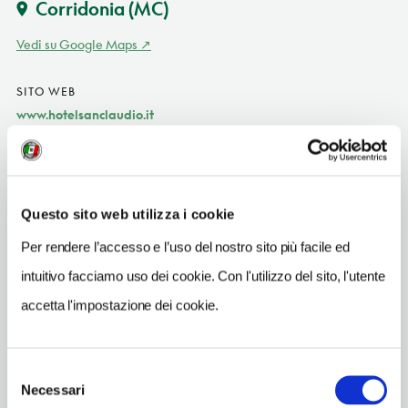
Corridonia
(MC)
Vedi su Google Maps
SITO WEB
www.hotelsanclaudio.it
INDIRIZZO EMAIL
info@hotelsanclaudio.it
TELEFONO
Questo sito web utilizza i cookie
0733288144
Per rendere l’accesso e l’uso del nostro sito più facile ed
NUMERO CAMERE
intuitivo facciamo uso dei cookie. Con l'utilizzo del sito, l'utente
28
accetta l'impostazione dei cookie.
ORARI DI APERTURA
Chiusura: dicembre chiuso periodo variabile
Selezione
Necessari
del