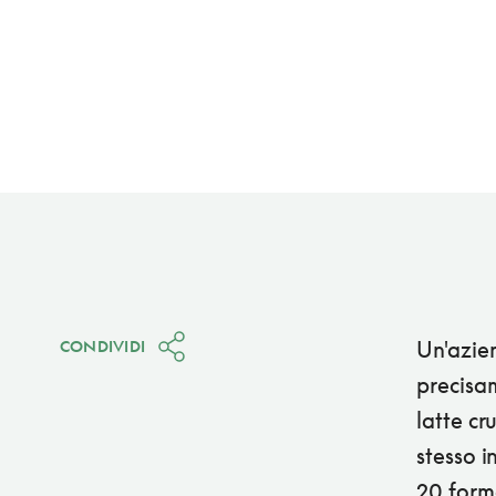
Un'azien
CONDIVIDI
precisa
latte cr
stesso 
20 form