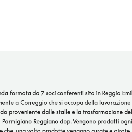
da formata da 7 soci conferenti sita in Reggio Emil
mente a Correggio che si occupa della lavorazione 
udo proveniente dalle stalle e la trasformazione de
in Parmigiano Reggiano dop. Vengono prodotti ogni
e che, una volta prodotte vengono curate e girate 