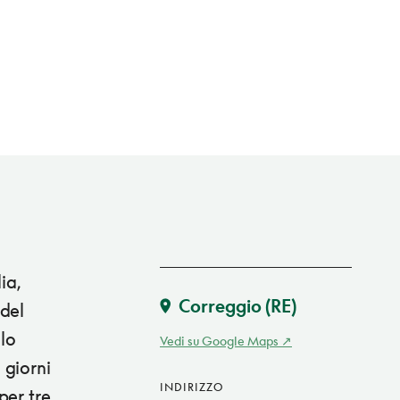
ia,
Correggio
(RE)
del
llo
Vedi su Google Maps
 giorni
INDIRIZZO
per tre