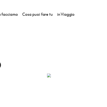
 facciamo
Cosa puoi fare tu
in Viaggio
VA MANDRIO
O