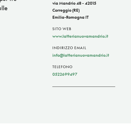
via Mandrio 48 - 42015
ulle
Correggio (RE)
Emilia-Romagna IT
SITO WEB
www.latterianuovamandrio.it
INDIRIZZO EMAIL
info@latterianuovamandrio.it
TELEFONO
0522699497