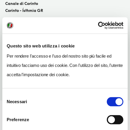
Canale di Corinto
Corinto - Ísthmia GR
SITO WEB
isthmus.gr
TELEFONO
Questo sito web utilizza i cookie
2741023454
Per rendere l’accesso e l’uso del nostro sito più facile ed
NUMERO CAMERE
intuitivo facciamo uso dei cookie. Con l'utilizzo del sito, l'utente
numeroCamere
accetta l'impostazione dei cookie.
Selezione
Necessari
del
consenso
Preferenze